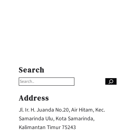
S
e
Search
a
r
c
h
Address
Jl. Ir. H. Juanda No.20, Air Hitam, Kec.
Samarinda Ulu, Kota Samarinda,
Kalimantan Timur 75243