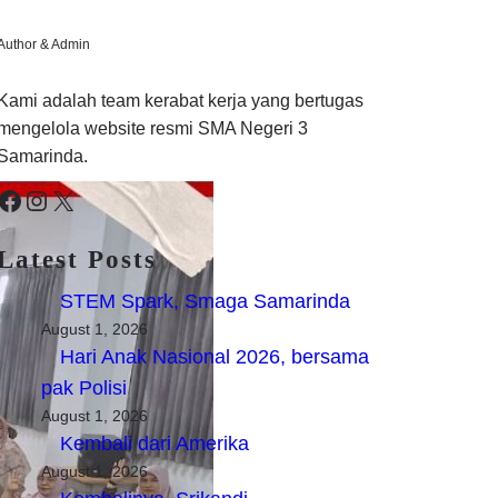
Author & Admin
Kami adalah team kerabat kerja yang bertugas
mengelola website resmi SMA Negeri 3
Samarinda.
cebook
Instagram
X
Latest Posts
STEM Spark, Smaga Samarinda
August 1, 2026
Hari Anak Nasional 2026, bersama
pak Polisi
August 1, 2026
Kembali dari Amerika
August 1, 2026