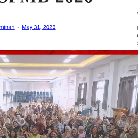
·
dminah
May 31, 2026
Fa