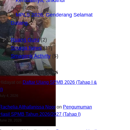
Kembalinya, Srikandi
August 1, 2026
MPLS 2026, Genderang Selamat
Datang.
July 15, 2026
Ruang Guru
(2)
Smaga News
(17)
Smagenk Activity
(5)
Latest Comments
Hidayat
on
Daftar Ulang SPMB 2026 (Tahap I &
II)
July 4, 2026
Rachelia Althafanissa Noor
on
Pengumuman
Hasil SPMB Tahun 2026/2027 (Tahap I)
June 28, 2026