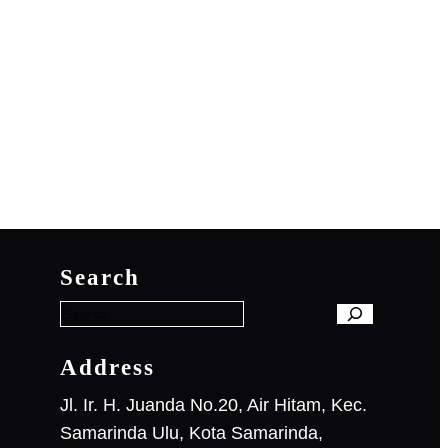
S
e
Search
a
r
c
h
Address
Jl. Ir. H. Juanda No.20, Air Hitam, Kec.
Samarinda Ulu, Kota Samarinda,