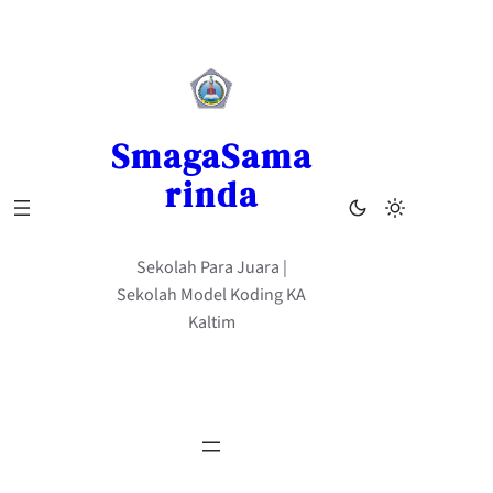
Skip
to
content
SmagaSama
rinda
Sekolah Para Juara |
Sekolah Model Koding KA
Kaltim