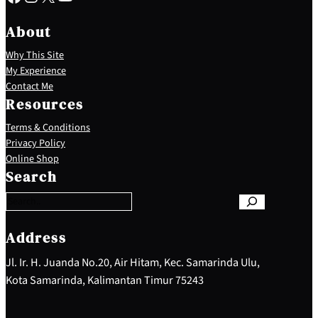
About
Why This Site
My Experience
Contact Me
Resources
Terms & Conditions
Privacy Policy
S
Online Shop
e
Search
a
r
c
h
Address
Jl. Ir. H. Juanda No.20, Air Hitam, Kec. Samarinda Ulu,
Kota Samarinda, Kalimantan Timur 75243