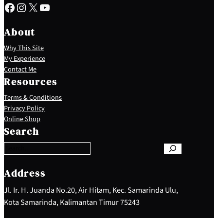
Facebook
Instagram
X
YouTube
About
Why This Site
My Experience
Contact Me
Resources
Terms & Conditions
Privacy Policy
S
Online Shop
e
Search
a
r
c
h
Address
Jl. Ir. H. Juanda No.20, Air Hitam, Kec. Samarinda Ulu,
Kota Samarinda, Kalimantan Timur 75243