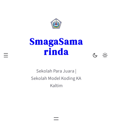
Skip
to
content
SmagaSama
rinda
Sekolah Para Juara |
Sekolah Model Koding KA
Kaltim