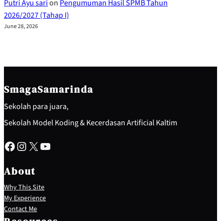
Putri Ayu sari
on
Pengumuman Hasil SPMB Tahun
2026/2027 (Tahap I)
June 28, 2026
SmagaSamarinda
Sekolah para juara,
Sekolah Model Koding & Kecerdasan Artificial Kaltim
Facebook
Instagram
X
YouTube
About
Why This Site
My Experience
Contact Me