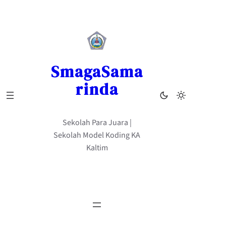
Skip
to
content
SmagaSama
rinda
Sekolah Para Juara |
Sekolah Model Koding KA
Kaltim