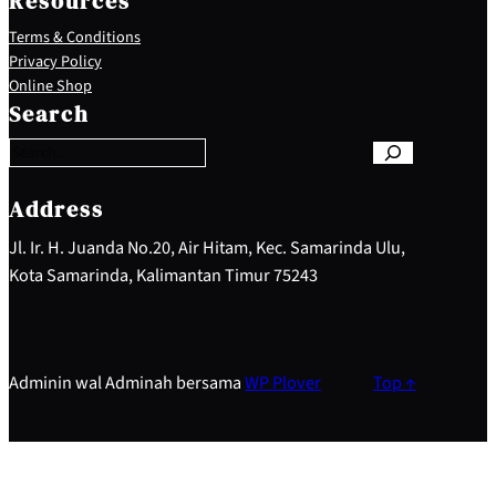
Resources
Terms & Conditions
Privacy Policy
S
Online Shop
e
Search
a
r
c
h
Address
Jl. Ir. H. Juanda No.20, Air Hitam, Kec. Samarinda Ulu,
Kota Samarinda, Kalimantan Timur 75243
Adminin wal Adminah bersama
WP Plover
Top ↑