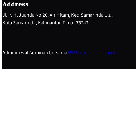
h
Address
Jl. Ir. H. Juanda No.20, Air Hitam, Kec. Samarinda Ulu,
Kota Samarinda, Kalimantan Timur 75243
Adminin wal Adminah bersama
WP Plover
Top ↑