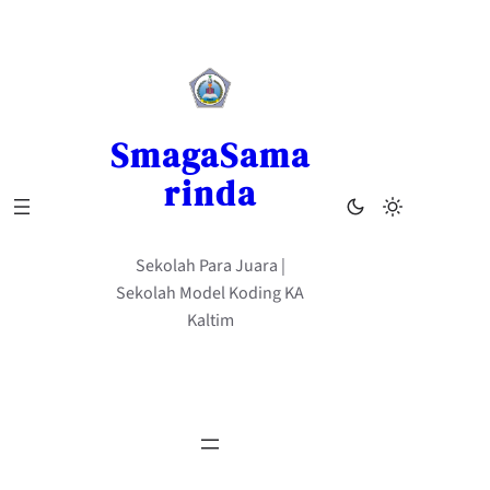
Skip
to
content
SmagaSama
rinda
Sekolah Para Juara |
Sekolah Model Koding KA
Kaltim