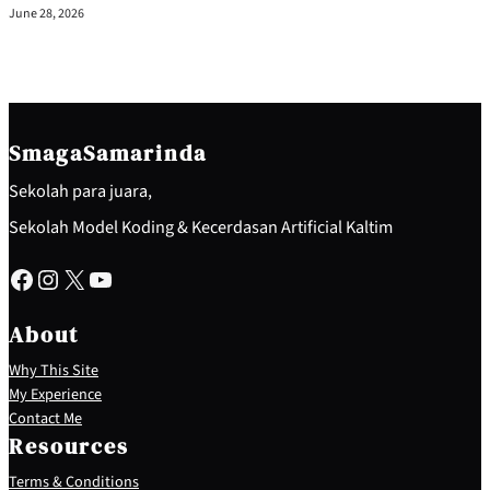
June 28, 2026
SmagaSamarinda
Sekolah para juara,
Sekolah Model Koding & Kecerdasan Artificial Kaltim
Facebook
Instagram
X
YouTube
About
Why This Site
My Experience
Contact Me
Resources
Terms & Conditions