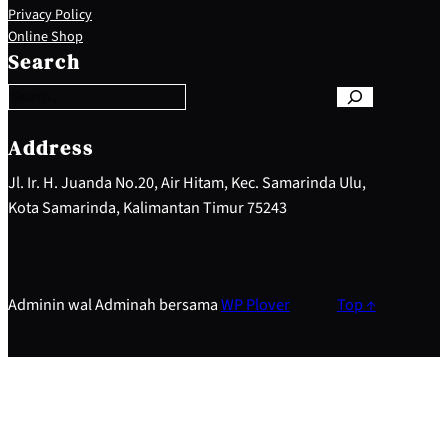
Privacy Policy
S
Online Shop
e
Search
a
r
c
h
Address
Jl. Ir. H. Juanda No.20, Air Hitam, Kec. Samarinda Ulu,
Kota Samarinda, Kalimantan Timur 75243
Adminin wal Adminah bersama
WP Plover
Top ↑