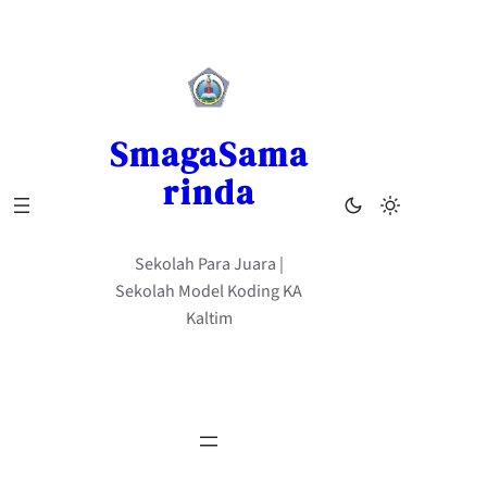
Skip
to
content
SmagaSama
rinda
Sekolah Para Juara |
Sekolah Model Koding KA
Kaltim